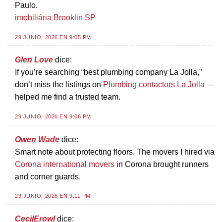
Paulo.
imobiliária Brooklin SP
29 JUNIO, 2026 EN 9:05 PM
Glen Love
dice:
If you’re searching “best plumbing company La Jolla,”
don’t miss the listings on
Plumbing contactors La Jolla
—
helped me find a trusted team.
29 JUNIO, 2026 EN 9:06 PM
Owen Wade
dice:
Smart note about protecting floors. The movers I hired via
Corona international movers
in Corona brought runners
and corner guards.
29 JUNIO, 2026 EN 9:11 PM
CecilErowl
dice: