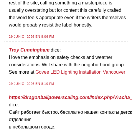
rest of the site, calling something a masterpiece is
usually overstating but for content this carefully crafted
the word feels appropriate even if the writers themselves
would probably resist the label honestly.
29 JUNIO, 2026 EN 8:06 PM
Troy Cunningham
dice:
I love the emphasis on safety checks and weather
considerations. Will share with the neighborhood group.
See more at
Govee LED Lighting Installation Vancouver
29 JUNIO, 2026 EN 8:10 PM
https://dragonballpowerscaling.com/index.php/Vrac
dice:
Сайт работает быстро, бесплатно нашел контакты детск
отделения
в небольшом городе.