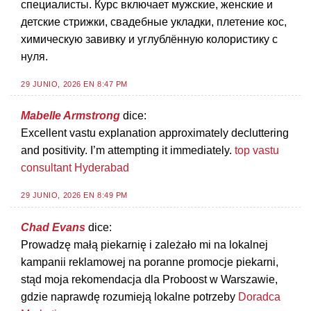
специалисты. Курс включает мужские, женские и
детские стрижки, свадебные укладки, плетение кос,
химическую завивку и углублённую колористику с
нуля.
29 JUNIO, 2026 EN 8:47 PM
Mabelle Armstrong
dice:
Excellent vastu explanation approximately decluttering
and positivity. I’m attempting it immediately.
top vastu
consultant Hyderabad
29 JUNIO, 2026 EN 8:49 PM
Chad Evans
dice:
Prowadzę małą piekarnię i zależało mi na lokalnej
kampanii reklamowej na poranne promocje piekarni,
stąd moja rekomendacja dla Proboost w Warszawie,
gdzie naprawdę rozumieją lokalne potrzeby
Doradca