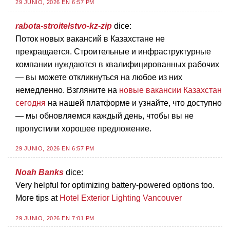
29 JUNIO, 2026 EN 6:57 PM
rabota-stroitelstvo-kz-zip
dice:
Поток новых вакансий в Казахстане не
прекращается. Строительные и инфраструктурные
компании нуждаются в квалифицированных рабочих
— вы можете откликнуться на любое из них
немедленно. Взгляните на
новые вакансии Казахстан
сегодня
на нашей платформе и узнайте, что доступно
— мы обновляемся каждый день, чтобы вы не
пропустили хорошее предложение.
29 JUNIO, 2026 EN 6:57 PM
Noah Banks
dice:
Very helpful for optimizing battery-powered options too.
More tips at
Hotel Exterior Lighting Vancouver
29 JUNIO, 2026 EN 7:01 PM