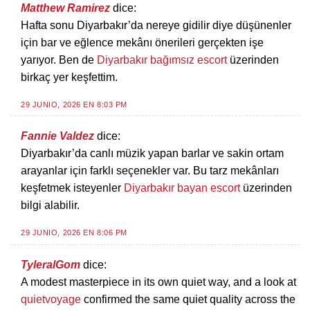
Matthew Ramirez
dice:
Hafta sonu Diyarbakır’da nereye gidilir diye düşünenler
için bar ve eğlence mekânı önerileri gerçekten işe
yarıyor. Ben de
Diyarbakır bağımsız escort
üzerinden
birkaç yer keşfettim.
29 JUNIO, 2026 EN 8:03 PM
Fannie Valdez
dice:
Diyarbakır’da canlı müzik yapan barlar ve sakin ortam
arayanlar için farklı seçenekler var. Bu tarz mekânları
keşfetmek isteyenler
Diyarbakır bayan escort
üzerinden
bilgi alabilir.
29 JUNIO, 2026 EN 8:06 PM
TyleralGom
dice:
A modest masterpiece in its own quiet way, and a look at
quietvoyage
confirmed the same quiet quality across the