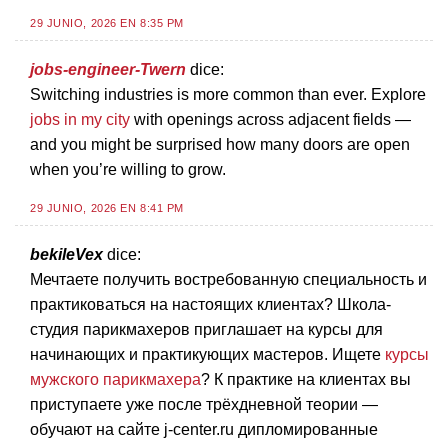
29 JUNIO, 2026 EN 8:35 PM
jobs-engineer-Twern
dice:
Switching industries is more common than ever. Explore
jobs in my city
with openings across adjacent fields —
and you might be surprised how many doors are open
when you’re willing to grow.
29 JUNIO, 2026 EN 8:41 PM
bekileVex
dice:
Мечтаете получить востребованную специальность и
практиковаться на настоящих клиентах? Школа-
студия парикмахеров приглашает на курсы для
начинающих и практикующих мастеров. Ищете
курсы
мужского парикмахера
? К практике на клиентах вы
приступаете уже после трёхдневной теории —
обучают на сайте j-center.ru дипломированные