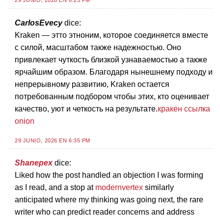
29 JUNIO, 2026 EN 6:23 PM
CarlosEvecy
dice:
Kraken — этто этноним, которое соединяется вместе
с силой, масштабом также надежностью. Оно
привлекает чуткость близкой узнаваемостью а также
ярчайшим образом. Благодаря нынешнему подходу и
непрерывному развитию, Kraken остается
потребованным подбором чтобы этих, кто оценивает
качество, уют и четкость на результате.
кракен ссылка
onion
29 JUNIO, 2026 EN 6:35 PM
Shanepex
dice:
Liked how the post handled an objection I was forming
as I read, and a stop at
modernvertex
similarly
anticipated where my thinking was going next, the rare
writer who can predict reader concerns and address