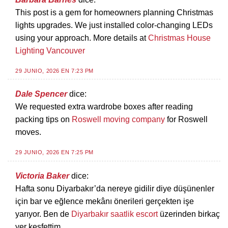
This post is a gem for homeowners planning Christmas
lights upgrades. We just installed color-changing LEDs
using your approach. More details at
Christmas House
Lighting Vancouver
29 JUNIO, 2026 EN 7:23 PM
Dale Spencer
dice:
We requested extra wardrobe boxes after reading
packing tips on
Roswell moving company
for Roswell
moves.
29 JUNIO, 2026 EN 7:25 PM
Victoria Baker
dice:
Hafta sonu Diyarbakır’da nereye gidilir diye düşünenler
için bar ve eğlence mekânı önerileri gerçekten işe
yarıyor. Ben de
Diyarbakır saatlik escort
üzerinden birkaç
yer keşfettim.