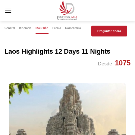
Saltar
al
contenido
General
Itinerario
Inclusión
Precio
Comentario
Preguntar ahora
Laos Highlights 12 Days 11 Nights
1075
Desde