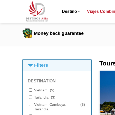
Saltar
al
Destino
Viajes Combi
contenido
Money back guarantee
Tours
Filters
DESTINATION
Vietnam
(
5
)
Tailandia
(
3
)
Vietnam, Camboya,
(
3
)
Tailandia