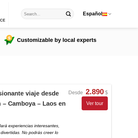
Español
ICE
Customizable by local experts
2.890
sionante viaje desde
Desde
$
m – Camboya – Laos en
Ver tour
dará experiencias interesantes,
ivertidas. No podrás creer lo