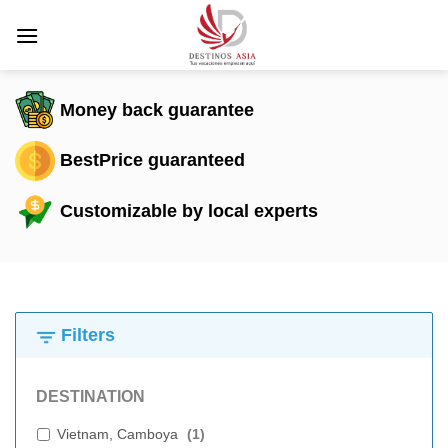
Saltar
al
contenido
Money back guarantee
BestPrice guaranteed
Customizable by local experts
Filters
DESTINATION
Vietnam, Camboya
(
1
)