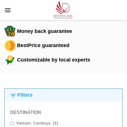
Saltar
al
contenido
Money back guarantee
BestPrice guaranteed
Customizable by local experts
Filters
DESTINATION
Vietnam, Camboya
(
1
)