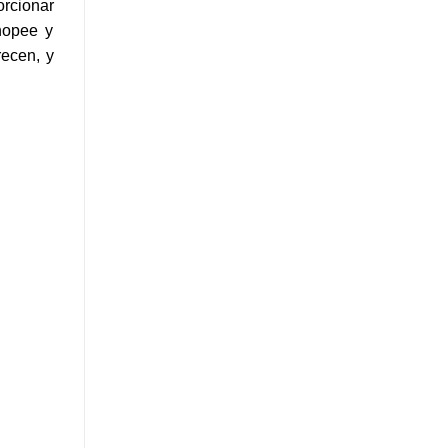
orcionar
hopee y
recen, y