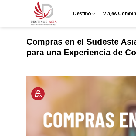
Saltar
al
Destino
Viajes Combi
contenido
Compras en el Sudeste Asi
para una Experiencia de C
22
Ago