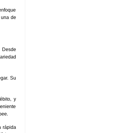
 enfoque
n una de
. Desde
variedad
egar. Su
bito, y
veniente
pee.
a rápida