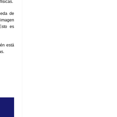
físicas.
ueda de
 imagen
Esto es
ién está
as.