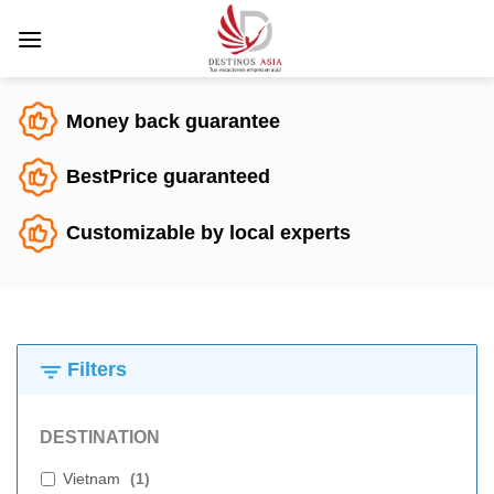
Saltar
al
contenido
Money back guarantee
BestPrice guaranteed
Customizable by local experts
Filters
DESTINATION
Vietnam
(
1
)