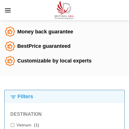
Saltar
al
contenido
Money back guarantee
BestPrice guaranteed
Customizable by local experts
Filters
DESTINATION
Vietnam
(
1
)