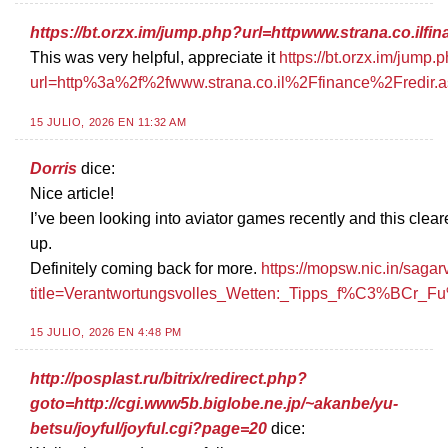
https://bt.orzx.im/jump.php?url=httpwww.strana.co.ilfi
This was very helpful, appreciate it
https://bt.orzx.im/jump.
url=http%3a%2f%2fwww.strana.co.il%2Ffinance%2Fredi
15 JULIO, 2026 EN 11:32 AM
Dorris
dice:
Nice article!
I’ve been looking into aviator games recently and this clear
up.
Definitely coming back for more.
https://mopsw.nic.in/saga
title=Verantwortungsvolles_Wetten:_Tipps_f%C3%BCr_
15 JULIO, 2026 EN 4:48 PM
http://posplast.ru/bitrix/redirect.php?
goto=http://cgi.www5b.biglobe.ne.jp/~akanbe/yu-
betsu/joyful/joyful.cgi?page=20
dice: