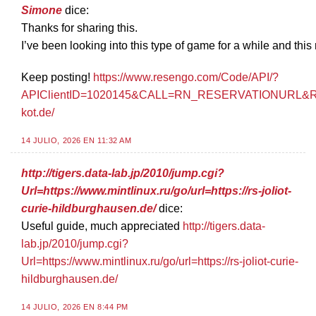
Simone
dice:
Thanks for sharing this.
I’ve been looking into this type of game for a while and this 
Keep posting!
https://www.resengo.com/Code/API/?
APIClientID=1020145&CALL=RN_RESERVATIONURL&Redir
kot.de/
14 JULIO, 2026 EN 11:32 AM
http://tigers.data-lab.jp/2010/jump.cgi?
Url=https://www.mintlinux.ru/go/url=https://rs-joliot-
curie-hildburghausen.de/
dice:
Useful guide, much appreciated
http://tigers.data-
lab.jp/2010/jump.cgi?
Url=https://www.mintlinux.ru/go/url=https://rs-joliot-curie-
hildburghausen.de/
14 JULIO, 2026 EN 8:44 PM