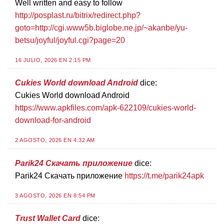
Well written and easy to follow
http://posplast.ru/bitrix/redirect.php?
goto=http://cgi.www5b.biglobe.ne.jp/~akanbe/yu-
betsu/joyful/joyful.cgi?page=20
16 JULIO, 2026 EN 2:15 PM
Cukies World download Android
dice:
Cukies World download Android
https://www.apkfiles.com/apk-622109/cukies-world-
download-for-android
2 AGOSTO, 2026 EN 4:32 AM
Parik24 Скачать приложение
dice:
Parik24 Скачать приложение
https://t.me/parik24apk
3 AGOSTO, 2026 EN 8:54 PM
Trust Wallet Card
dice: