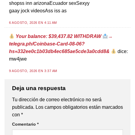
shopss inn arizonaEcuador sexSexyy
gaay jock videosAss iss as
6 AGOSTO, 2026 EN 4:11 AM
Your balance: $39,437.82 WITHDRAW
→
telegra.ph/Coinbase-Card-08-06?
hs=332ee0c1b03db4ec685ae5cde3a0cdd8&
dice:
mw4jwe
9 AGOSTO, 2026 EN 3:37 AM
Deja una respuesta
Tu dirección de correo electrónico no será
publicada.
Los campos obligatorios están marcados
con
*
Comentario
*