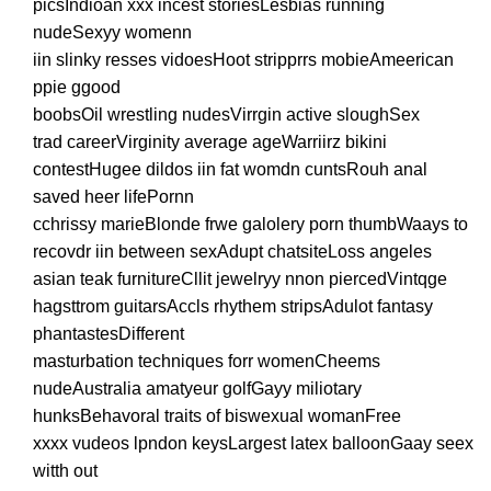
picsIndioan xxx incest storiesLesbias running
nudeSexyy womenn
iin slinky resses vidoesHoot stripprrs mobieAmeerican
ppie ggood
boobsOil wrestling nudesVirrgin active sloughSex
trad careerVirginity average ageWarriirz bikini
contestHugee dildos iin fat womdn cuntsRouh anal
saved heer lifePornn
cchrissy marieBlonde frwe galolery porn thumbWaays to
recovdr iin between sexAdupt chatsiteLoss angeles
asian teak furnitureCllit jewelryy nnon piercedVintqge
hagsttrom guitarsAccls rhythem stripsAdulot fantasy
phantastesDifferent
masturbation techniques forr womenCheems
nudeAustralia amatyeur golfGayy miliotary
hunksBehavoral traits of biswexual womanFree
xxxx vudeos lpndon keysLargest latex balloonGaay seex
witth out