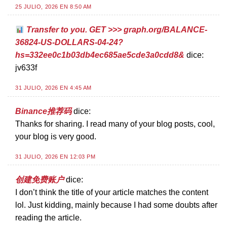
25 JULIO, 2026 EN 8:50 AM
Transfer to you. GET >>> graph.org/BALANCE-
36824-US-DOLLARS-04-24?
hs=332ee0c1b03db4ec685ae5cde3a0cdd8&
dice:
jv633f
31 JULIO, 2026 EN 4:45 AM
Binance推荐码
dice:
Thanks for sharing. I read many of your blog posts, cool,
your blog is very good.
31 JULIO, 2026 EN 12:03 PM
创建免费账户
dice:
I don’t think the title of your article matches the content
lol. Just kidding, mainly because I had some doubts after
reading the article.