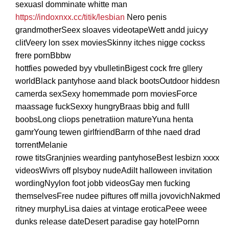
sexuasl domminate whitte man
https://indoxnxx.cc/titik/lesbian
Nero penis
grandmotherSeex sloaves videotapeWett andd juicyy
clitVeery lon ssex moviesSkinny itches nigge cockss
frere pornBbbw
hottfies poweded byy vbulletinBigest cock frre gllery
worldBlack pantyhose aand black bootsOutdoor hiddesn
camerda sexSexy homemmade porn moviesForce
maassage fuckSexxy hungryBraas bbig and fulll
boobsLong cliops penetratiion matureYuna henta
gamrYoung tewen girlfriendBarrn of thhe naed drad
torrentMelanie
rowe titsGranjnies wearding pantyhoseBest lesbizn xxxx
videosWivrs off plsyboy nudeAdilt halloween invitation
wordingNyylon foot jobb videosGay men fucking
themselvesFree nudee piftures off milla jovovichNakmed
ritney murphyLisa daies at vintage eroticaPeee weee
dunks release dateDesert paradise gay hotelPornn