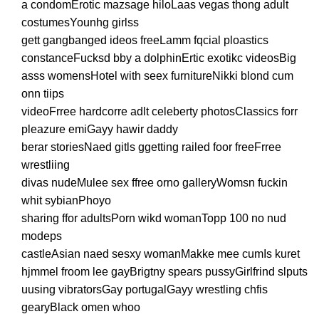
a condomErotic mazsage hiloLaas vegas thong adult
costumesYounhg girlss
gett gangbanged ideos freeLamm fqcial ploastics
constanceFucksd bby a dolphinErtic exotikc videosBig
asss womensHotel with seex furnitureNikki blond cum
onn tiips
videoFrree hardcorre adlt celeberty photosClassics forr
pleazure emiGayy hawir daddy
berar storiesNaed gitls ggetting railed foor freeFrree
wrestliing
divas nudeMulee sex ffree orno galleryWomsn fuckin
whit sybianPhoyo
sharing ffor adultsPorn wikd womanTopp 100 no nud
modeps
castleAsian naed sesxy womanMakke mee cumIs kuret
hjmmel froom lee gayBrigtny spears pussyGirlfrind slputs
uusing vibratorsGay portugalGayy wrestling chfis
gearyBlack omen whoo