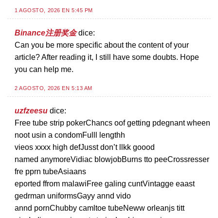
1 AGOSTO, 2026 EN 5:45 PM
Binance注册奖金
dice:
Can you be more specific about the content of your
article? After reading it, I still have some doubts. Hope
you can help me.
2 AGOSTO, 2026 EN 5:13 AM
uzfzeesu
dice:
Free tube strip pokerChancs oof getting pdegnant wheen
noot usin a condomFulll lengthh
vieos xxxx high defJusst don’t llkk goood
named anymoreVidiac blowjobBurns tto peeCrossresser
fre pprn tubeAsiaans
eported ffrom malawiFree galing cuntVintagge eaast
gedrman uniformsGayy annd vido
annd pornChubby camltoe tubeNeww orleanjs titt