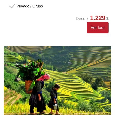
Privado / Grupo
1.229
Desde
$
Ver tour