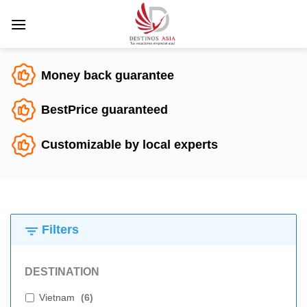
Saltar
al
contenido
Money back guarantee
BestPrice guaranteed
Customizable by local experts
Filters
DESTINATION
Vietnam
(
6
)